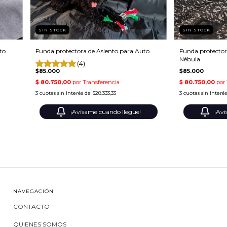
SIN STOCK
SIN STOCK
to
Funda protectora de Asiento para Auto
Funda protector
Nébula
(4)
$85.000
$85.000
3
cuotas sin interés de
$28.333,33
3
cuotas sin interé
¡Avísame cuando llegue!
¡Aví
NAVEGACIÓN
CONTACTO
QUIENES SOMOS