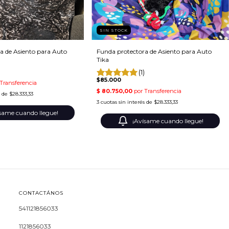
SIN STOCK
a de Asiento para Auto
Funda protectora de Asiento para Auto
Tika
(1)
$85.000
s de
$28.333,33
3
cuotas sin interés de
$28.333,33
same cuando llegue!
¡Avísame cuando llegue!
CONTACTÁNOS
541121856033
1121856033