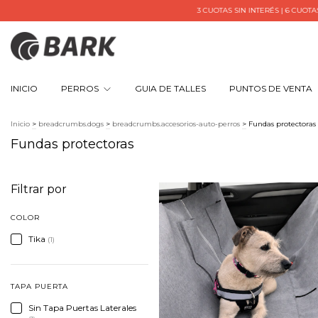
3 CUOTAS SIN INTERÉS | 6 CUOTAS SIN 
INICIO
PERROS
GUIA DE TALLES
PUNTOS DE VENTA
Inicio
>
breadcrumbs.dogs
>
breadcrumbs.accesorios-auto-perros
>
Fundas protectoras
Fundas protectoras
Filtrar por
COLOR
Tika
(1)
TAPA PUERTA
Sin Tapa Puertas Laterales