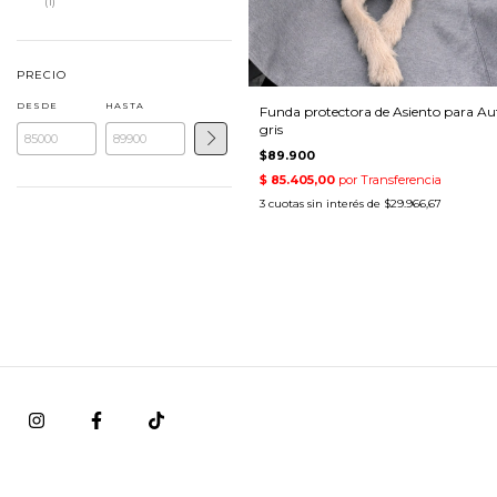
(1)
PRECIO
DESDE
HASTA
Funda protectora de Asiento para Au
gris
$89.900
3
cuotas sin interés de
$29.966,67