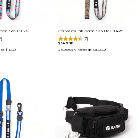
ión 3 en 1 "Tika"
Correa multifunción 3 en 1 MILITARY
2)
(7)
$34.900
s de
$11.230
3
cuotas sin interés de
$11.633,33