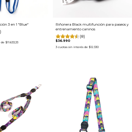
ión 3 en 1 "Blue"
Riñonera Black multifunción para paseos y
entrenamiento caninos
)
(8)
$36.990
s de
$11.633,33
3
cuotas sin interés de
$12.330