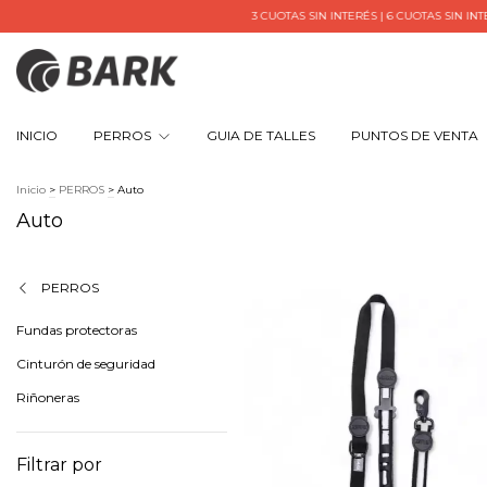
3 CUOTAS SIN INTERÉS | 6 CUOTAS SIN INTERÉS SUPERAN
INICIO
PERROS
GUIA DE TALLES
PUNTOS DE VENTA
Inicio
>
PERROS
>
Auto
Auto
PERROS
Fundas protectoras
Cinturón de seguridad
Riñoneras
Filtrar por