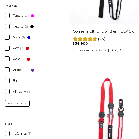
COLOR
Fucsia
(2)
Negro
(2)
Correa multifunción 3 en 1 BLACK
Azul
(1)
(23)
$34.900
Red
(1)
3
cuotas sin interés de
$11.633,33
Rojo
(1)
Violeta
(1)
Blue
(1)
Military
(1)
VER TODOS
TALLE
1.20mts
(6)