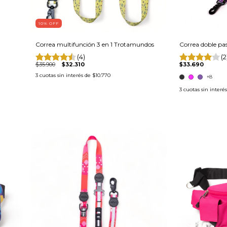
10
% OFF
"
Correa multifunción 3 en 1 Trotamundos
Correa doble pa
(4)
(2
$35.900
$32.310
$33.690
3
cuotas sin interés de
$10.770
+8
3
cuotas sin interé