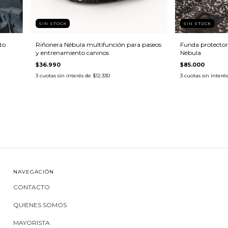
SIN STOCK
SIN STOCK
to
Riñonera Nébula multifunción para paseos
Funda protector
y entrenamiento caninos
Nébula
$36.990
$85.000
3
cuotas sin interés de
$12.330
3
cuotas sin interé
NAVEGACIÓN
CONTACTO
QUIENES SOMOS
MAYORISTA