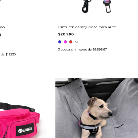
seo
Cinturón de seguridad para auto
)
$20.990
+2
3
cuotas sin interés de
$6.996,67
s de
$11.230