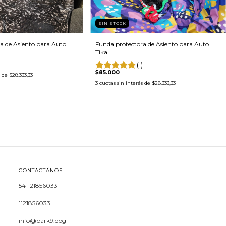
SIN STOCK
a de Asiento para Auto
Funda protectora de Asiento para Auto
Tika
(1)
$85.000
s de
$28.333,33
3
cuotas sin interés de
$28.333,33
CONTACTÁNOS
541121856033
1121856033
info@bark9.dog