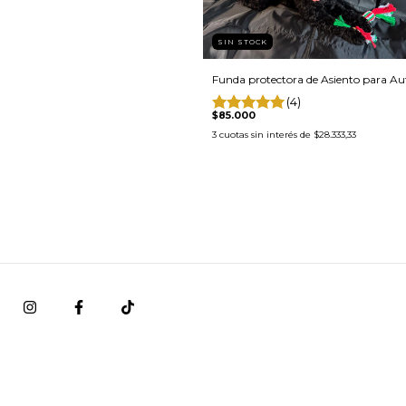
SIN STOCK
Funda protectora de Asiento para Au
(4)
$85.000
3
cuotas sin interés de
$28.333,33