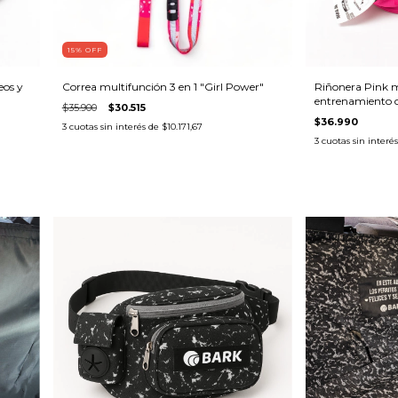
15
% OFF
eos y
Correa multifunción 3 en 1 "Girl Power"
Riñonera Pink m
entrenamiento 
$35.900
$30.515
$36.990
3
cuotas sin interés de
$10.171,67
3
cuotas sin interé