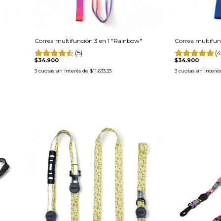
Correa multifunción 3 en 1 "Rainbow"
Correa multifunc
(5)
(4
$34.900
$34.900
3
cuotas sin interés de
$11.633,33
3
cuotas sin interé