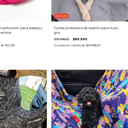
10
% OFF
ultifunción para paseos y
Funda protectora de Asiento para Auto
caninos
gris
$99.988,89
$89.990
s de
$12.330
3
cuotas sin interés de
$29.996,67