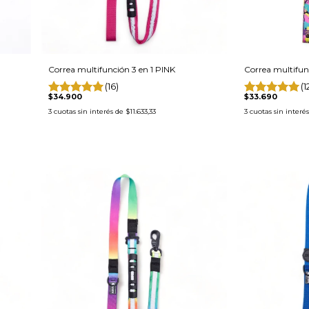
Correa multifunción 3 en 1 PINK
Correa multifunc
(16)
(1
$34.900
$33.690
3
cuotas sin interés de
$11.633,33
3
cuotas sin interé