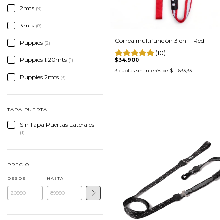
2mts
(9)
3mts
(8)
Correa multifunción 3 en 1 "Red"
Puppies
(2)
(10)
Puppies 1.20mts
$34.900
(1)
3
cuotas sin interés de
$11.633,33
Puppies 2mts
(3)
TAPA PUERTA
Sin Tapa Puertas Laterales
(1)
PRECIO
DESDE
HASTA