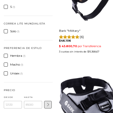
S
(1)
CORREA LITE MUNDIALISTA
Bark "Military"
Solo
(1)
(6)
$46.106
PREFERENCIA DE ESTILO
3
cuotas sin interés de
$15.368,67
Hembra
(1)
Macho
(1)
Unisex
(1)
PRECIO
DESDE
HASTA