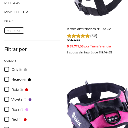
MILITARY
PINK GLITTER
BLUE
Arnés anti tirones "BLACK"
VER MÁS
(36)
$54.433
Filtrar por
3
cuotas sin interés de
$18.144,33
COLOR
Gris
(1)
Negro
(4)
Rojo
(3)
Violeta
(1)
Rosa
(1)
Red
(1)