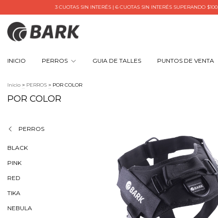
3 CUOTAS SIN INTERÉS | 6 CUOTAS SIN INTERÉS SUPERANDO $100.000 | 5% OFF T
INICIO
PERROS
GUIA DE TALLES
PUNTOS DE VENTA
Inicio
>
PERROS
>
POR COLOR
POR COLOR
PERROS
BLACK
PINK
RED
TIKA
NEBULA