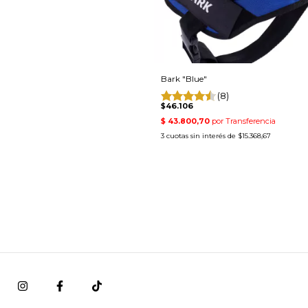
Bark "Blue"
(8)
$46.106
3
cuotas sin interés de
$15.368,67