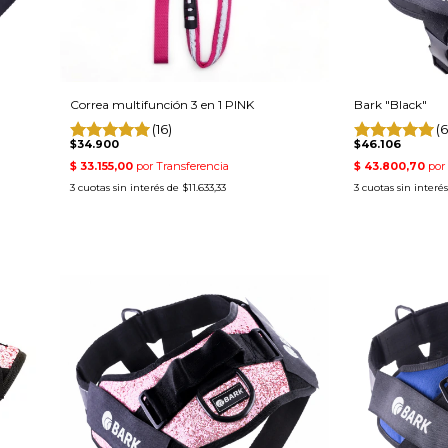
Correa multifunción 3 en 1 PINK
Bark "Black"
(16)
(6
$34.900
$46.106
3
cuotas sin interés de
$11.633,33
3
cuotas sin interé