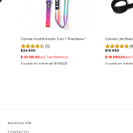
Correa multifunción 3 en 1 "Rainbow"
Correa Lite Blac
(5)
(8
$34.900
$19.990
3
cuotas sin interés de
$11.633,33
3
cuotas sin interé
NAVEGACIÓN
CONTACTO