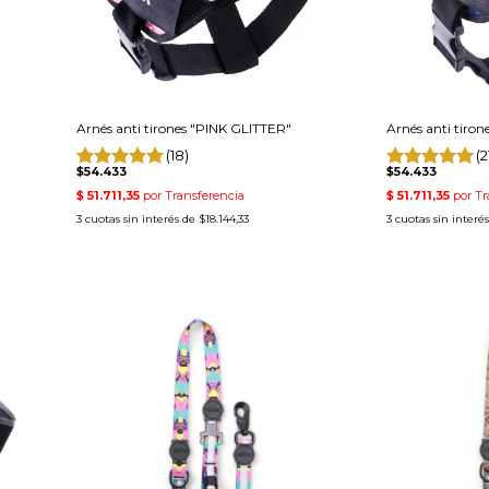
Arnés anti tirones "PINK GLITTER"
Arnés anti tiron
(18)
(2
$54.433
$54.433
3
cuotas sin interés de
$18.144,33
3
cuotas sin interé