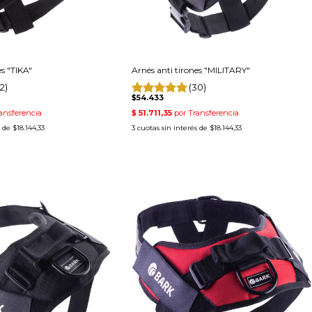
es "TIKA"
Arnés anti tirones "MILITARY"
2)
(30)
$54.433
s de
$18.144,33
3
cuotas sin interés de
$18.144,33