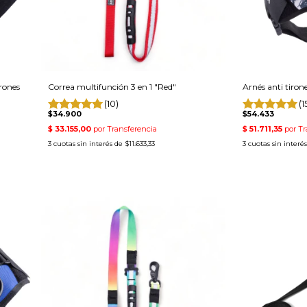
irones
Correa multifunción 3 en 1 "Red"
Arnés anti tiro
(10)
(1
$34.900
$54.433
3
cuotas sin interés de
$11.633,33
3
cuotas sin interé