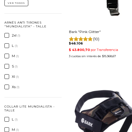
VER TODOS
ARNÉS ANTI TIRONES
"MUNDIALISTA" - TALLE
Bark "Pink Glitter"
2xl
(1)
(10)
$46.106
L
(1)
M
3
cuotas sin interés de
$15.368,67
(1)
S
(1)
Xl
(1)
Xs
(1)
COLLAR LITE MUNDIALISTA -
TALLE
L
(1)
M
(1)