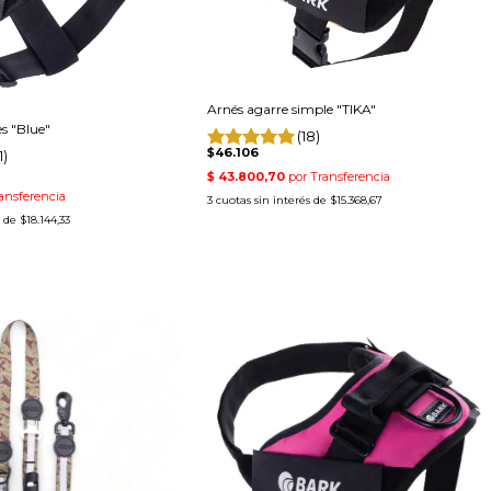
Arnés agarre simple "TIKA"
es "Blue"
(18)
$46.106
1)
3
cuotas sin interés de
$15.368,67
s de
$18.144,33