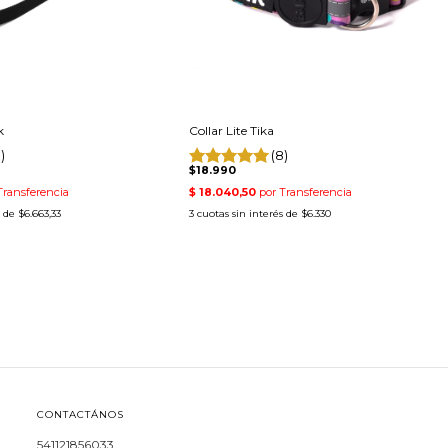
k
Collar Lite Tika
)
(8)
$18.990
s de
$6.663,33
3
cuotas sin interés de
$6.330
CONTACTÁNOS
541121856033