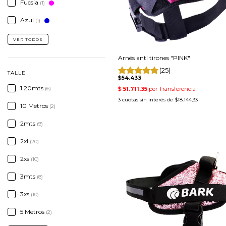
Fucsia
(1)
Azul
(1)
VER TODOS
Arnés anti tirones "PINK"
(25)
TALLE
$54.433
1.20mts
(6)
3
cuotas sin interés de
$18.144,33
10 Metros
(2)
2mts
(9)
2xl
(20)
2xs
(10)
3mts
(8)
3xs
(10)
5 Metros
(2)