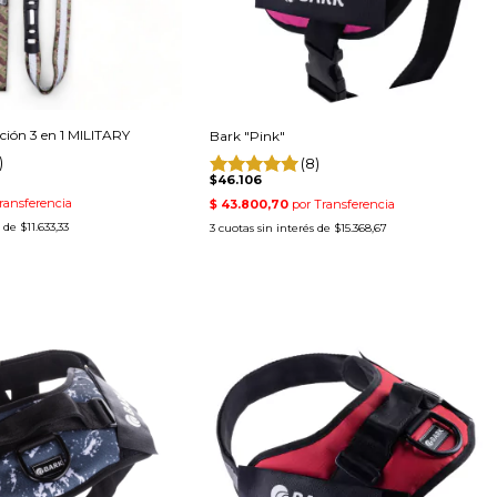
ción 3 en 1 MILITARY
Bark "Pink"
)
(8)
$46.106
s de
$11.633,33
3
cuotas sin interés de
$15.368,67