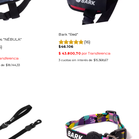
Bark "Red"
nes "NÉBULA"
(16)
5)
$46.106
3
cuotas sin interés de
$15.368,67
s de
$18.144,33