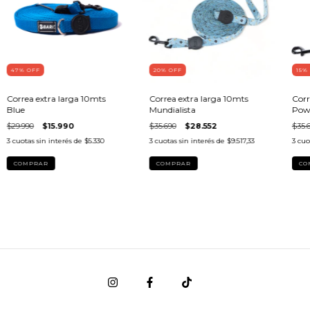
47
% OFF
20
% OFF
15
%
Correa extra larga 10mts
Correa extra larga 10mts
Corr
Blue
Mundialista
Pow
$29.990
$15.990
$35.690
$28.552
$35.
3
cuotas sin interés de
$5.330
3
cuotas sin interés de
$9.517,33
3
cuo
COMPRAR