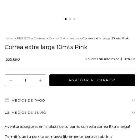
Inicio
>
PERROS
>
Correas
>
Correa Extra largas
>
Correa extra larga 10mts Pink
Correa extra larga 10mts Pink
$35.690
3
cuotas sin interés de
$11.896,67
MEDIOS DE PAGO
MEDIOS DE ENVÍO
Aventuras seguras en la plaza de tu barrio con esta correa Extra larga!
Permití que tu perrito se mueva libremente, pero sin abrir la