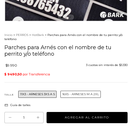
Inicio
>
PERROS
>
HotBark
>
Parches para Arnés con el nombre de tu perrito y/o
teléfono
Parches para Arnés con el nombre de tu
perrito y/o teléfono
$9.990
3
cuotas sin interés de
$3.330
11X3 - ARNESES 3XS A S
16X5 - ARNESES M A 2XL
TALLE
Guía de talles