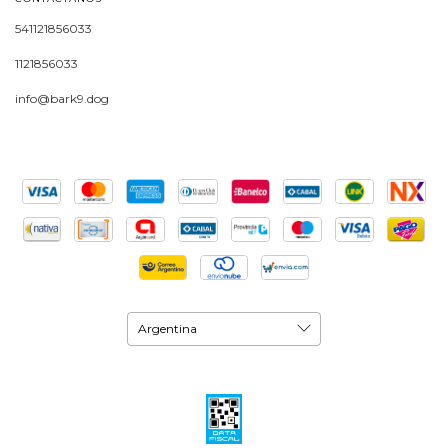
541121856033
1121856033
info@bark9.dog