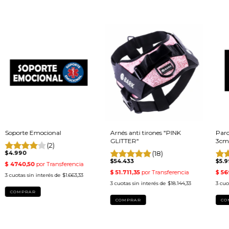
Soporte Emocional
Arnés anti tirones "PINK
Parc
GLITTER"
3cm 
(2)
$4.990
(18)
$54.433
$5.
3
cuotas sin interés de
$1.663,33
3
cuotas sin interés de
$18.144,33
3
cuo
COMPRAR
COMPRAR