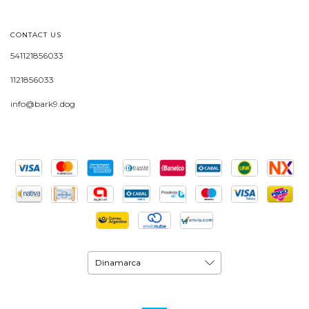
CONTACT US
541121856033
1121856033
info@bark9.dog