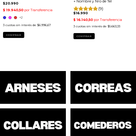
+ Nombre y Nro de Tel
$20.990
(9)
$16.990
+2
3
cuotas sin interés de
$6.996,67
3
cuotas sin interés de
$5.663,33
COMPRAR
COMPRAR