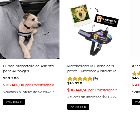
Funda protectora de Asiento
Parches con la Carita de tu
Arné
para Auto gris
perro + Nombre y Nro de Tel
$89.900
(9)
$43.
$16.990
3
cuotas sin interés de
$29.966,67
3
cuo
3
cuotas sin interés de
$5.663,33
CO
COMPRAR