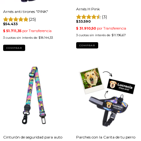
Arnés H Pink
Arnés anti tirones "PINK"
(3)
(25)
$33.590
$54.433
3
cuotas sin interés de
$11.196,67
3
cuotas sin interés de
$18.144,33
COMPRAR
COMPRAR
Cinturón de seguridad para auto
Parches con la Carita de tu perro