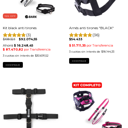
15
% OFF
Kit black anti tirones
Arnés anti tirones "BLACK"
(3)
(36)
$108.323
$92.074,55
$54.433
3
cuotas sin interés de
$18.144,33
3
cuotas sin interés de
$30.691,52
COMPRAR
COMPRAR