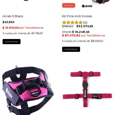
15
% OFF
Arnés H Black
Kit Pink Anti tirones
$33.590
(4)
$108.323
$92.074,55
3
cuotas sin interés de
$11.196,67
3
cuotas sin interés de
$30.691,52
COMPRAR
COMPRAR