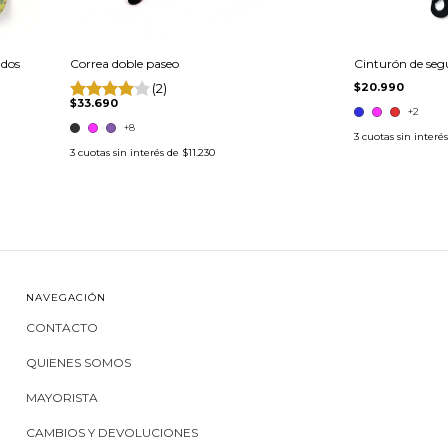
ndos
Correa doble paseo
Cinturón de seg
(2)
$20.990
$33.690
+2
+8
3
cuotas sin interé
3
cuotas sin interés de
$11.230
NAVEGACIÓN
CONTACTO
QUIENES SOMOS
MAYORISTA
CAMBIOS Y DEVOLUCIONES