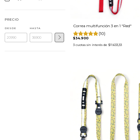
PRECIO
Correa multifunción 3 en 1 "Red"
DESDE
HASTA
(10)
$34.900
3
cuotas sin interés de
$11.633,33