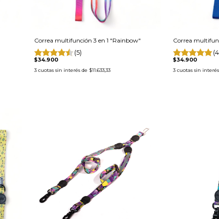
Correa multifunción 3 en 1 "Rainbow"
Correa multifunc
(5)
(4
$34.900
$34.900
3
cuotas sin interés de
$11.633,33
3
cuotas sin interé