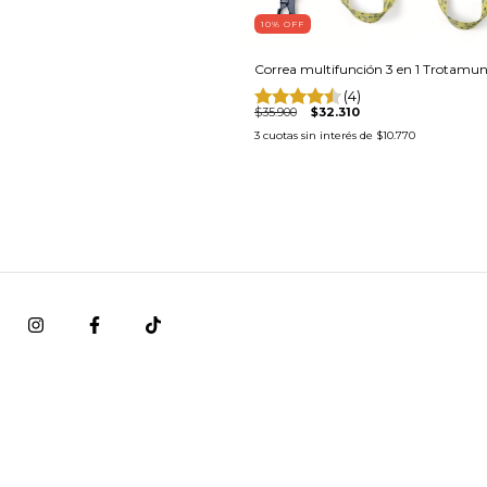
10
% OFF
Correa multifunción 3 en 1 Trotamu
(4)
$35.900
$32.310
3
cuotas sin interés de
$10.770