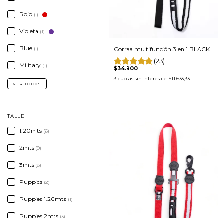
Rojo
(1)
Violeta
(1)
Blue
Correa multifunción 3 en 1 BLACK
(1)
(23)
Military
(1)
$34.900
3
cuotas sin interés de
$11.633,33
VER TODOS
TALLE
1.20mts
(6)
2mts
(9)
3mts
(8)
Puppies
(2)
Puppies 1.20mts
(1)
Puppies 2mts
(3)