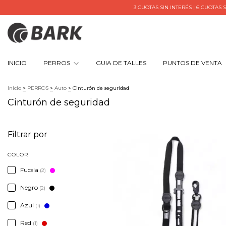
3 CUOTAS SIN INTERÉS | 6 CUOTAS SIN INT
INICIO
PERROS
GUIA DE TALLES
PUNTOS DE VENTA
Inicio
>
PERROS
>
Auto
>
Cinturón de seguridad
Cinturón de seguridad
Filtrar por
COLOR
Fucsia
(2)
Negro
(2)
Azul
(1)
Red
(1)