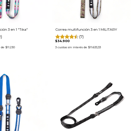
ión 3 en 1 "Tika"
Correa multifunción 3 en 1 MILITARY
2)
(7)
$34.900
s de
$11.230
3
cuotas sin interés de
$11.633,33