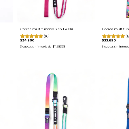
Correa multifunción 3 en 1 PINK
Correa multifunc
(16)
(1
$34.900
$33.690
3
cuotas sin interés de
$11.633,33
3
cuotas sin interé