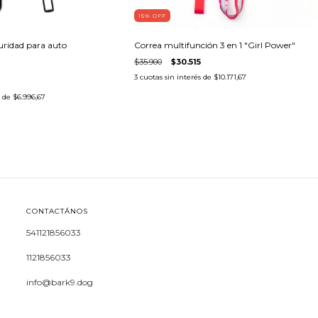
15
% OFF
uridad para auto
Correa multifunción 3 en 1 "Girl Power"
$35.900
$30.515
3
cuotas sin interés de
$10.171,67
s de
$6.996,67
CONTACTÁNOS
541121856033
1121856033
info@bark9.dog