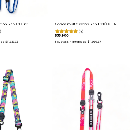
ión 3 en 1 "Blue"
Correa multifunción 3 en 1 "NÉBULA"
)
(4)
$35.900
s de
$11.633,33
3
cuotas sin interés de
$11.966,67