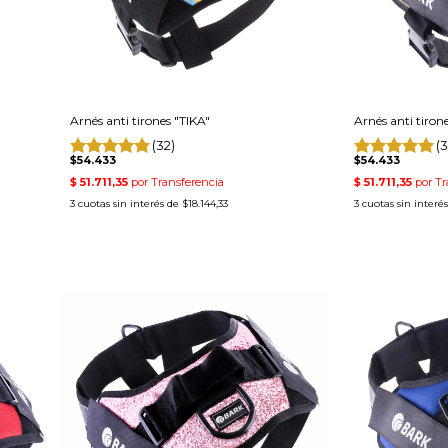
Arnés anti tirones "TIKA"
Arnés anti tiron
(32)
(3
$54.433
$54.433
3
cuotas sin interés de
$18.144,33
3
cuotas sin interé