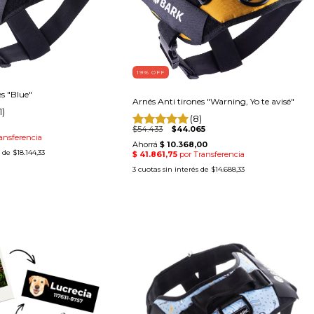
19
% OFF
es "Blue"
Arnés Anti tirones "Warning, Yo te avisé"
1)
(8)
$54.433
$44.065
s de
$18.144,33
3
cuotas sin interés de
$14.688,33