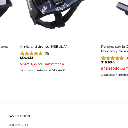
irones
Arnés anti tirones "NÉBULA"
Parches con la C
Nombre y Nro de
(15)
$54.433
(9
$16.990
3
cuotas sin interés de
$18.144,33
3
cuotas sin interé
NAVEGACIÓN
CONTACTO