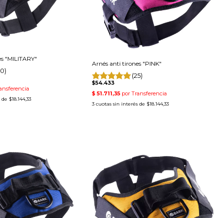
es "MILITARY"
Arnés anti tirones "PINK"
0)
(25)
$54.433
s de
$18.144,33
3
cuotas sin interés de
$18.144,33