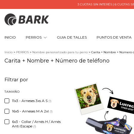
3 CUOTAS SIN INTERÉS | 6 CUOTAS SIN I
INICIO
PERROS
GUIA DE TALLES
PUNTOS DE VENTA
Inicio
>
PERROS
>
Nombre personalizado para tu perro
>
Carita + Nombre + Número d
Carita + Nombre + Número de teléfono
Filtrar por
TAMAÑO
11x3 - Arneses 3xs A S
(1)
16x5 - Arneses M A 2xl
(1)
6x3 - Collar / Arnés H / Arnés
Anti Escape
(1)