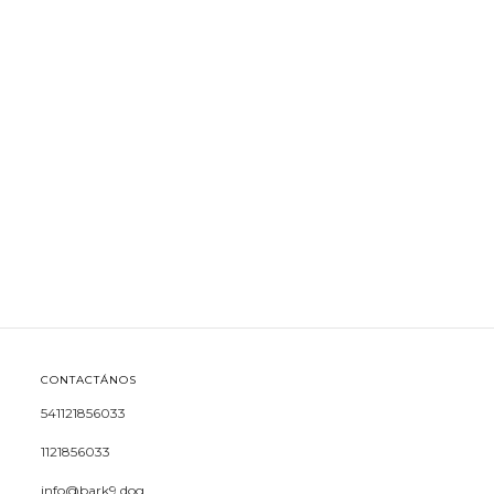
CONTACTÁNOS
541121856033
1121856033
info@bark9.dog