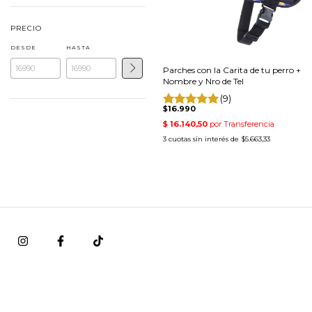
PRECIO
DESDE
HASTA
Parches con la Carita de tu perro +
Nombre y Nro de Tel
(9)
$16.990
3
cuotas sin interés de
$5.663,33