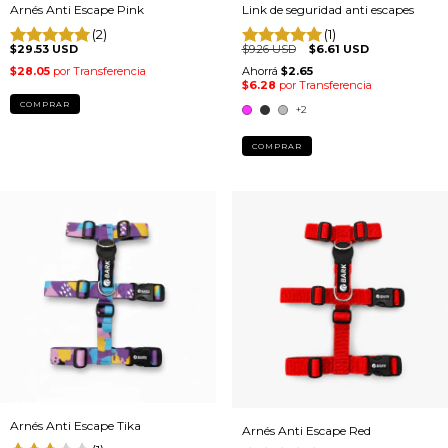
Arnés Anti Escape Pink
Link de seguridad anti escapes
(2)
(1)
$29.53 USD
$9.26 USD
$6.61 USD
COMPRAR
+2
COMPRAR
Arnés Anti Escape Tika
Arnés Anti Escape Red