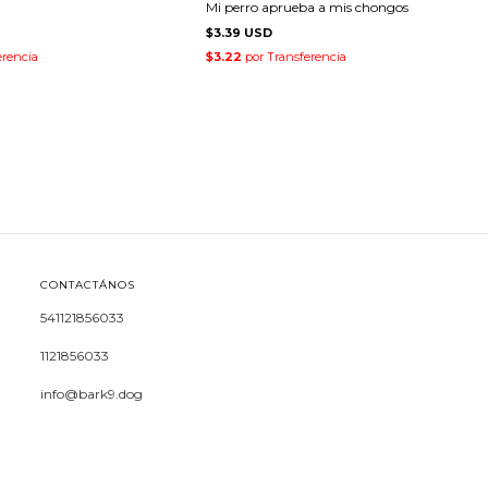
Mi perro aprueba a mis chongos
$3.39 USD
CONTACTÁNOS
541121856033
1121856033
info@bark9.dog