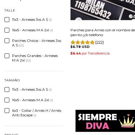
TALLE
11x3 - Arneses 3xs A S
(1)
Parches para Arnés con el nombre de
16x5 - Arneses M A 2xl
(1)
perrito y/o teléfono
Parches Chicos - Arneses 3xs
(222)
A S
(22)
$6.78 USD
Parches Grandes - Arneses
M A 2xl
(22)
TAMAÑO
11x3 - Arneses 3xs A S
(1)
16x5 - Arneses M A 2xl
(1)
6x3 - Collar / Arnés H / Arnés
Anti Escape
(1)