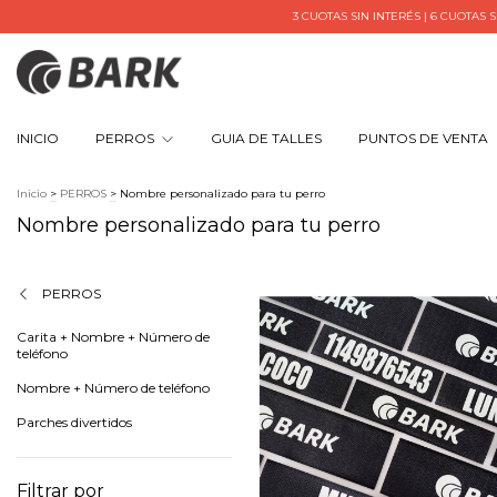
3 CUOTAS SIN INTERÉS | 6 CUOTAS SIN INTERÉS
INICIO
PERROS
GUIA DE TALLES
PUNTOS DE VENTA
Inicio
>
PERROS
>
Nombre personalizado para tu perro
Nombre personalizado para tu perro
PERROS
Carita + Nombre + Número de
teléfono
Nombre + Número de teléfono
Parches divertidos
Filtrar por