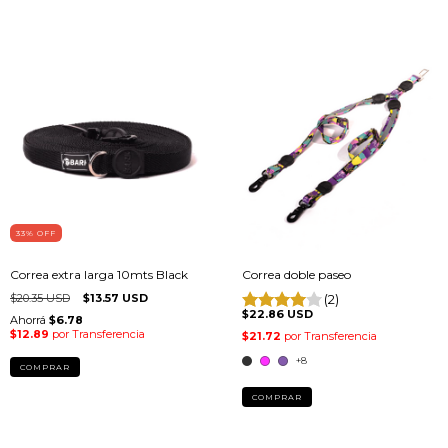
33
% OFF
Correa extra larga 10mts Black
Correa doble paseo
$20.35 USD
$13.57 USD
(2)
$22.86 USD
+8
COMPRAR
COMPRAR