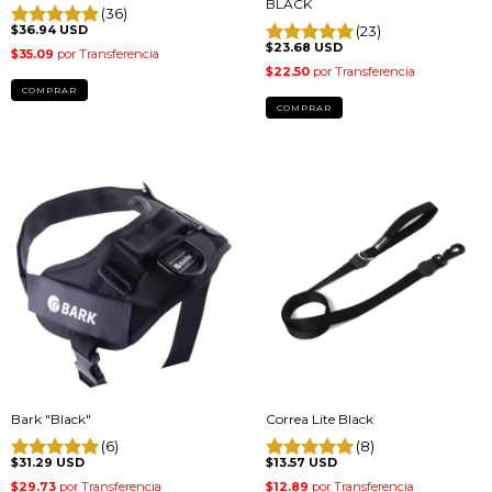
BLACK
(36)
$36.94 USD
(23)
$23.68 USD
COMPRAR
COMPRAR
Correa Lite Black
Bark "Black"
(8)
(6)
$13.57 USD
$31.29 USD