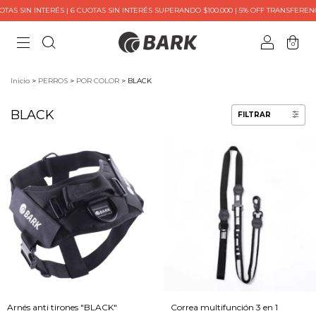
S SIN INTERÉS | 6 CUOTAS SIN INTERÉS SUPERANDO $100.000 | 5% OFF TRANSFERENCI
0
Inicio
>
PERROS
>
POR COLOR
>
BLACK
BLACK
FILTRAR
Arnés anti tirones "BLACK"
Correa multifunción 3 en 1