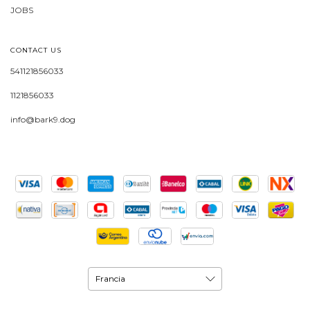
JOBS
CONTACT US
541121856033
1121856033
info@bark9.dog